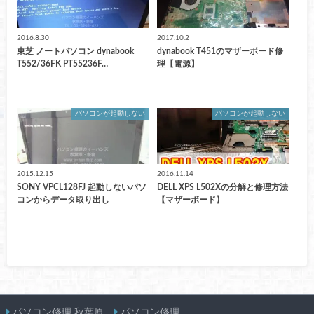
2016.8.30
2017.10.2
東芝 ノートパソコン dynabook
dynabook T451のマザーボード修
T552/36FK PT55236F…
理【電源】
パソコンが起動しない
パソコンが起動しない
2015.12.15
2016.11.14
SONY VPCL128FJ 起動しないパソ
DELL XPS L502Xの分解と修理方法
コンからデータ取り出し
【マザーボード】
パソコン修理 秋葉原
パソコン修理