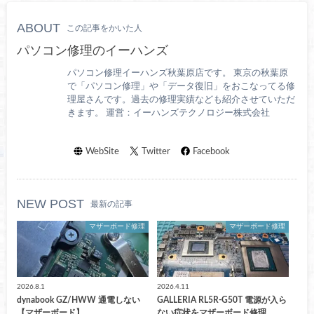
ABOUT
この記事をかいた人
パソコン修理のイーハンズ
パソコン修理イーハンズ秋葉原店です。 東京の秋葉原
で「パソコン修理」や「データ復旧」をおこなってる修
理屋さんです。過去の修理実績なども紹介させていただ
きます。 運営：イーハンズテクノロジー株式会社
WebSite
Twitter
Facebook
NEW POST
最新の記事
マザーボード修理
マザーボード修理
2026.8.1
2026.4.11
dynabook GZ/HWW 通電しない
GALLERIA RL5R-G50T 電源が入ら
【マザーボード】
ない症状をマザーボード修理