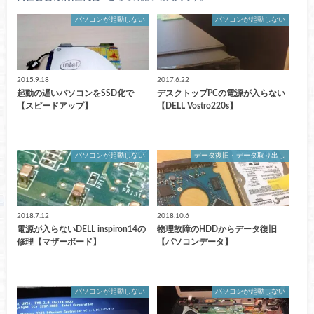
パソコンが起動しない
パソコンが起動しない
2015.9.18
2017.6.22
起動の遅いパソコンをSSD化で
デスクトップPCの電源が入らない
【スピードアップ】
【DELL Vostro220s】
パソコンが起動しない
データ復旧・データ取り出し
2018.7.12
2018.10.6
電源が入らないDELL inspiron14の
物理故障のHDDからデータ復旧
修理【マザーボード】
【パソコンデータ】
パソコンが起動しない
パソコンが起動しない