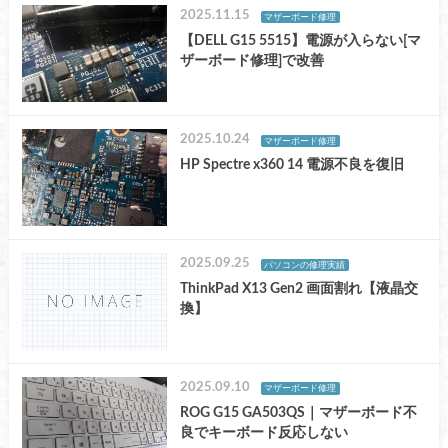
2025.11.15
マザーボード修理
【DELL G15 5515】電源が入らない[マ
ザーボード修理]で改善
2025.10.24
マザーボード修理
HP Spectre x360 14 電源不良を復旧
2025.09.25
パソコンの修理実績
ThinkPad X13 Gen2 画面割れ【液晶交
換】
2025.09.10
マザーボード修理
ROG G15 GA503QS｜マザーボード不
良でキーボード反応しない