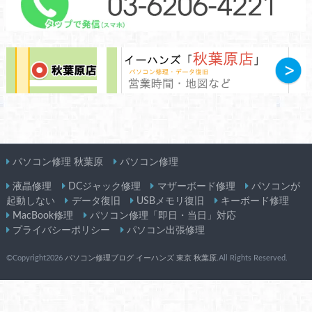
パソコン修理 秋葉原
パソコン修理
液晶修理
DCジャック修理
マザーボード修理
パソコンが
起動しない
データ復旧
USBメモリ復旧
キーボード修理
MacBook修理
パソコン修理「即日・当日」対応
プライバシーポリシー
パソコン出張修理
©Copyright2026
パソコン修理ブログ イーハンズ 東京 秋葉原
.All Rights Reserved.