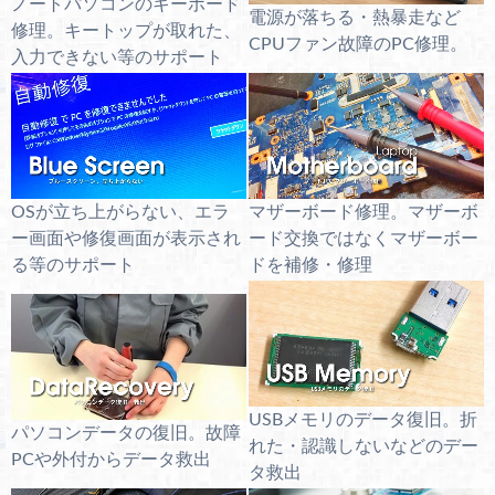
ノートパソコンのキーボード
電源が落ちる・熱暴走など
修理。キートップが取れた、
CPUファン故障のPC修理。
入力できない等のサポート
OSが立ち上がらない、エラ
マザーボード修理。マザーボ
ー画面や修復画面が表示され
ード交換ではなくマザーボー
る等のサポート
ドを補修・修理
USBメモリのデータ復旧。折
パソコンデータの復旧。故障
れた・認識しないなどのデー
PCや外付からデータ救出
タ救出