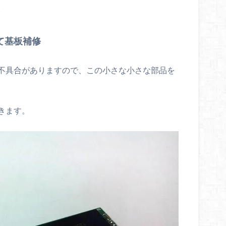
。
て基板補修
不具合がありますので、この小さな小さな部品を
きます。