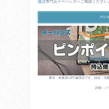
修理
専門店イーハンズへご相談ください
パソコ
東京・秋葉原のPC修理店です。持込・宅
詳細：
パ