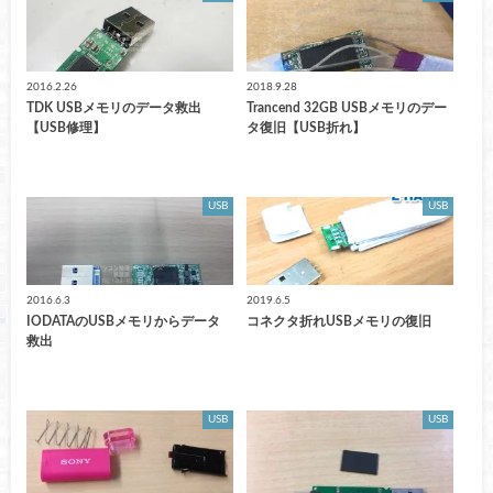
2016.2.26
2018.9.28
TDK USBメモリのデータ救出
Trancend 32GB USBメモリのデー
【USB修理】
タ復旧【USB折れ】
USB
USB
2016.6.3
2019.6.5
IODATAのUSBメモリからデータ
コネクタ折れUSBメモリの復旧
救出
USB
USB