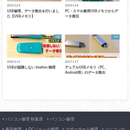
2015.12.4
2019.4.16
USB修理、データ救出を行いまし
PC・スマホ兼用USBメモリからデ
た【USBメモリ】
ータ復旧
USB
USB
2024.3.11
2017.1.17
USBが認識しない imation 物理
デュアルUSBメモリ（PC、
Android用）のデータ救出
パソコン修理 秋葉原
パソコン修理
液晶修理
DCジャック修理
マザーボード修理
パソコンが