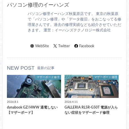
パソコン修理のイーハンズ
パソコン修理イーハンズ秋葉原店です。 東京の秋葉原
で「パソコン修理」や「データ復旧」をおこなってる修
理屋さんです。過去の修理実績なども紹介させていただ
きます。 運営：イーハンズテクノロジー株式会社
WebSite
Twitter
Facebook
NEW POST
最新の記事
マザーボード修理
マザーボード修理
2026.8.1
2026.4.11
dynabook GZ/HWW 通電しない
GALLERIA RL5R-G50T 電源が入ら
【マザーボード】
ない症状をマザーボード修理