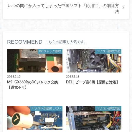
いつの間にか入ってしまった中国ソフト「応用宝」の削除方
法
RECOMMEND
こちらの記事も人気です。
DCジャック修理
パソコン修理方法
2018.2.15
2015.3.18
MSI GX660RのDCジャック交換
DELL ビープ音6回【原因と対処】
【通電不可】
パソコンが起動しない
パソコン修理方法