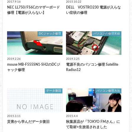
2017.9.16
2015.10.22
NEC LL750/FS6Cのマザーボード
DELL VOSTRO230 電源が入らな
修理【電源が入らない】
い症状の修理
DCジャック修理
パソコンの修理実績
2019.2.26
2019.3.25
mouse MB-F555SN1-SH2のDCジ
電源不良のパソコン修理 Satellite
ャック修理
Radius12
データ復旧
パソコン修理方法
2015.3.11
2015.4.4
災害から学んだデータ復旧
秋葉原店が「TOKYO FMさん」に
て取材+生放送されました