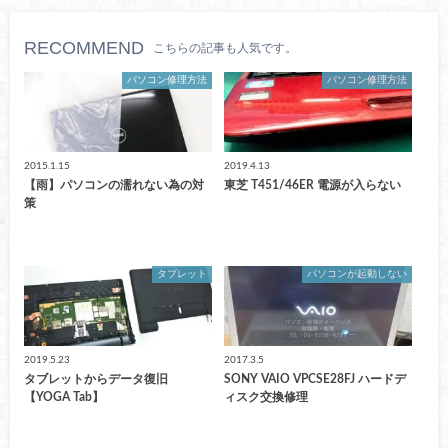
RECOMMEND
こちらの記事も人気です。
パソコン修理方法
パソコン修理方法
2015.1.15
2019.4.13
【雨】パソコンの濡れない為の対
東芝 T451/46ER 電源が入らない
策
タブレット
パソコンが起動しない
2019.5.23
2017.3.5
タブレットからデータ復旧
SONY VAIO VPCSE28FJ ハードデ
【YOGA Tab】
ィスク交換修理