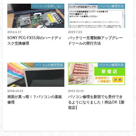
パソコンが起動しない
パソコン修理方法
2016.6.17
2019.7.23
SONY PCG-FX55JBのハードディ
バッテリー充電制御アップグレー
スク交換修理
ドツールの実行方法
パソコンの修理実績
パソコン修理方法
2018.10.23
2015.10.15
画面が真っ暗！？パソコンの基板
パソコン修理を新宿でも受付でき
修理
るようになりました！持込OK【新
宿店】