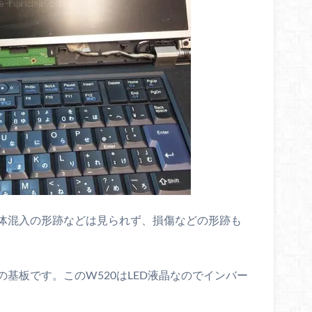
体混入の形跡などは見られず、損傷などの形跡も
基板です。このW520はLED液晶なのでインバー