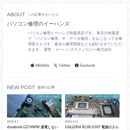
ABOUT
この記事をかいた人
パソコン修理のイーハンズ
パソコン修理イーハンズ秋葉原店です。 東京の秋葉原
で「パソコン修理」や「データ復旧」をおこなってる修
理屋さんです。過去の修理実績なども紹介させていただ
きます。 運営：イーハンズテクノロジー株式会社
WebSite
Twitter
Facebook
NEW POST
最新の記事
マザーボード修理
マザーボード修理
2026.8.1
2026.4.11
dynabook GZ/HWW 通電しない
GALLERIA RL5R-G50T 電源が入ら