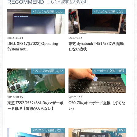
RECOMMEND
こちらの記事も人気です。
パソコンが起動しない
パソコンが起動しない
2015.11.11
2017.9.15
DELL XPS17(L702X) Operating
東芝 dynabook T451/57DW 起動
System not…
しない症状
パソコンが起動しない
キーボード交換・修理
2016.10.19
2019.5.11
東芝 T552 T552/36HBのマザーボ
G50-70のキーボード交換（打てな
ード修理【電源が入らない】
い）
パソコンが起動しない
USB