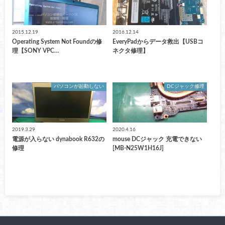
2015.12.19
2016.12.14
Operating System Not Foundの修
EveryPadからデータ救出【USBコ
理【SONY VPC…
ネクタ修理】
パソコンが起動しない
DCジャック修理
2019.3.29
2020.4.16
電源が入らない dynabook R632の
mouse DCジャック 充電できない
修理
[MB-N25W1H16J]