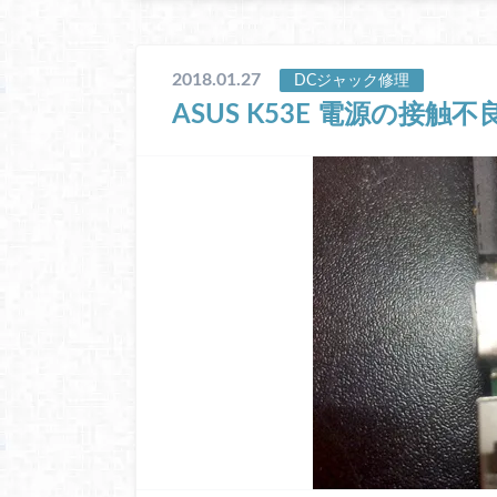
2018.01.27
DCジャック修理
ASUS K53E 電源の接