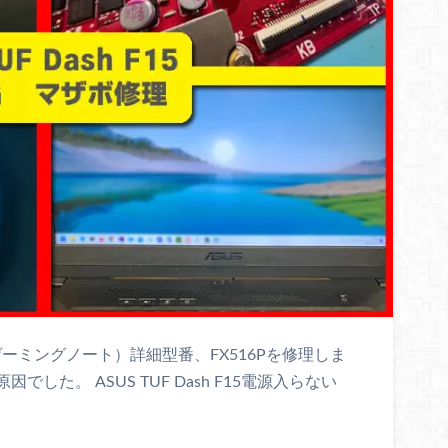
PC（ゲーミングノート）詳細型番、FX516Pを修理しま
た。 ASUS TUF Dash F15電源入らない