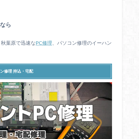
理なら
ら、秋葉原で迅速な
PC修理
、パソコン修理のイーハン
ン修理 持込・宅配