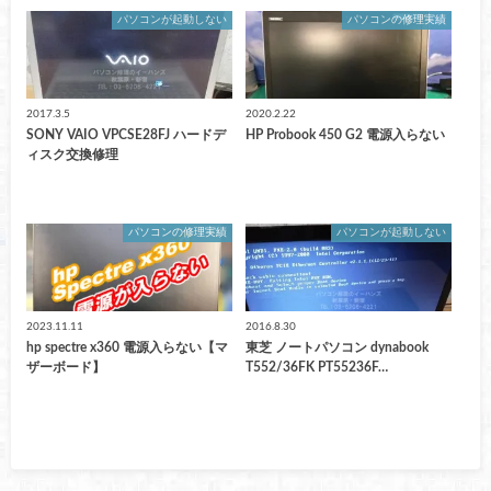
パソコンが起動しない
パソコンの修理実績
2017.3.5
2020.2.22
SONY VAIO VPCSE28FJ ハードデ
HP Probook 450 G2 電源入らない
ィスク交換修理
パソコンの修理実績
パソコンが起動しない
2023.11.11
2016.8.30
hp spectre x360 電源入らない【マ
東芝 ノートパソコン dynabook
ザーボード】
T552/36FK PT55236F…