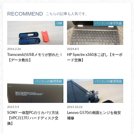
RECOMMEND
こちらの記事も人気です。
USB
パソコンの修理実績
2016.2.26
2024.8.5
TranscendのUSBメモリが折れた！
HP Spectre x360水こぼし【キーボ
【データ救出】
ード交換】
パソコンの修理実績
パソコンの修理実績
2015.5.9
2015.10.22
SONY 一体型PCのリカバリ方法
Lenovo G570の画面ヒンジを格安
【VPCJ117FJ ハードディスク交
補修
換】