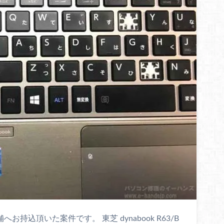
お持込頂いた案件です。 東芝 dynabook R63/B