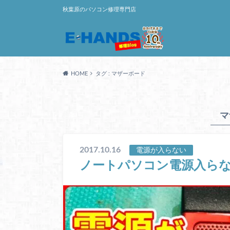
秋葉原のパソコン修理専門店
HOME
タグ : マザーボード
マ
2017.10.16
電源が入らない
ノートパソコン電源入ら