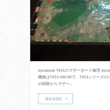
dynabook T451のマザーボード修理 d
機種はT451/46CWで、T451シリー
の経験からマザー…
続きを読む