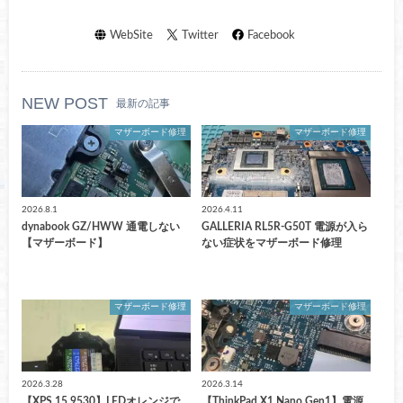
WebSite
Twitter
Facebook
NEW POST
最新の記事
マザーボード修理
マザーボード修理
2026.8.1
2026.4.11
dynabook GZ/HWW 通電しない
GALLERIA RL5R-G50T 電源が入ら
【マザーボード】
ない症状をマザーボード修理
マザーボード修理
マザーボード修理
2026.3.28
2026.3.14
【XPS 15 9530】LEDオレンジで
【ThinkPad X1 Nano Gen1】電源