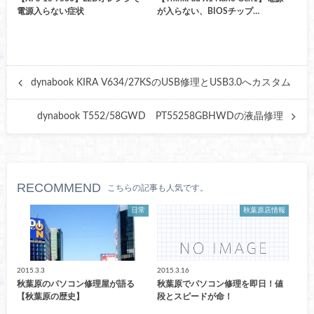
電源入らない症状
が入らない、BIOSチップ…
dynabook KIRA V634/27KSのUSB修理とUSB3.0へカスタム
dynabook T552/58GWD PT55258GBHWDの液晶修理
RECOMMEND
こちらの記事も人気です。
日常
秋葉原店情報
2015.3.3
2015.3.16
秋葉原のパソコン修理屋が語る
秋葉原でパソコン修理を即日！値
【秋葉原の歴史】
段とスピードが命！